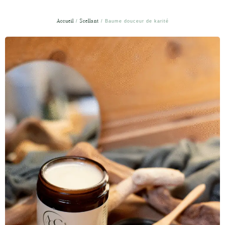
Accueil
/
Scellant
/ Baume douceur de karité